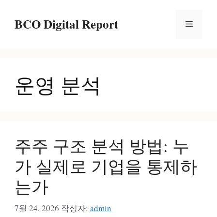
컨
BCO Digital Report
텐
메
츠
로
뉴
건
운영 분석
너
뛰
기
주주 구조 분석 방법: 누
가 실제로 기업을 통제하
는가
7월 24, 2026
작성자:
admin