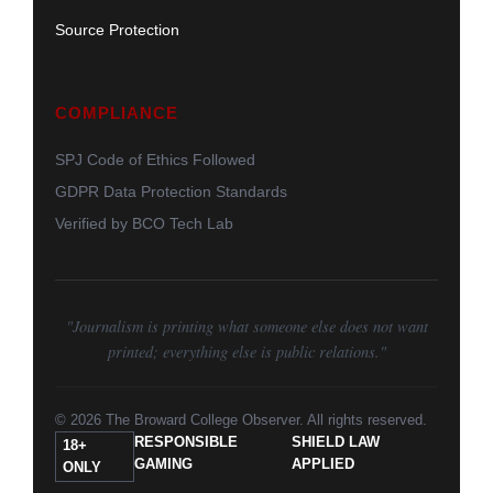
Source Protection
COMPLIANCE
SPJ Code of Ethics Followed
GDPR Data Protection Standards
Verified by BCO Tech Lab
"Journalism is printing what someone else does not want
printed; everything else is public relations."
© 2026 The Broward College Observer. All rights reserved.
RESPONSIBLE
SHIELD LAW
18+
GAMING
APPLIED
ONLY