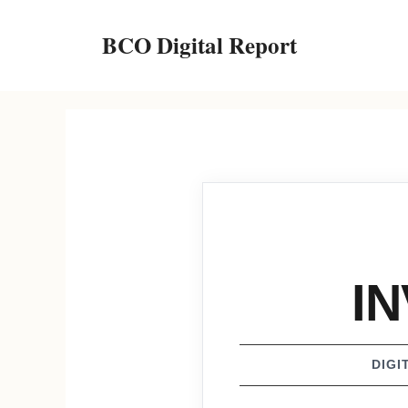
컨
BCO Digital Report
텐
츠
로
건
너
뛰
기
I
DIGI