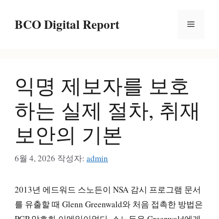
컨
BCO Digital Report
텐
메
츠
로
뉴
건
익명 제보자를 보호
너
뛰
하는 실제 절차, 취재
기
보안의 기본
6월 4, 2026
작성자:
admin
2013년 에드워드 스노든이 NSA 감시 프로그램 문서
를 유출할 때 Glenn Greenwald와 처음 접촉한 방법은
PGP 암호화 이메일이었다. 스노든은 Greenwald에게